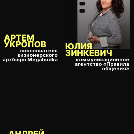
КАК ЭТО
БЫЛО В 2024?
Летний фестиваль «День архитектора»
проводится уже третий сезон подряд! За это
время фестиваль успел стать значимым
событием в архитектурном сообществе.