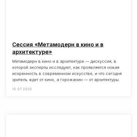
Сессия «Метамодерн в кино и в
архитектуре»
В РАМКАХ
ФЕСТИВАЛЯ
Метамодерн в кино и в архитектуре — дискуссия, в
которой эксперты исследуют, как проявляется новая
На фестивале «День архитектора» вас ждет
искренность в современном искусстве, и что сегодня
целый ряд интересных мероприятий и ярких
зритель ждет от кино, а горожанин — от архитектуры.
впечатлений, в том числе:
15.07.2025