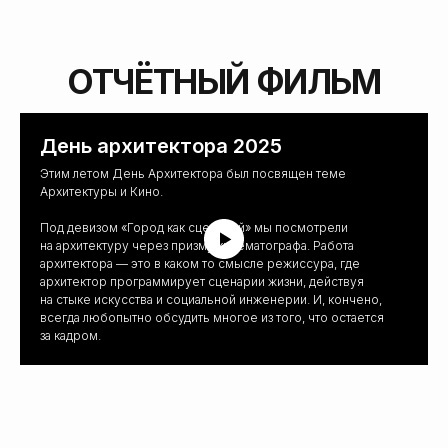
ЗАПИСИ СЕССИЙ
День архитектора 2025
Этим летом День Архитектора был посвящен теме
Архитектуры и Кино.
Под девизом «Город как сценарий» мы посмотрели
на архитектуру через призму кинематографа. Работа
архитектора — это в каком то смысле режиссура, где
архитектор программирует сценарии жизни, действуя
на стыке искусства и социальной инженерии. И, кончено,
всегда любопытно обсудить многое из того, что остается
за кадром.