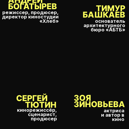
1000
>
580
посетителей
публикаций в СМИ
за три дня
и социальных сетях
10
14.9 млн
топовых
просмотров —
спикеров
суммарный медиа охват
7
лекций,
профессиональные
дискуссии, показы
арт объектов
ГАЛЕРЕЯ