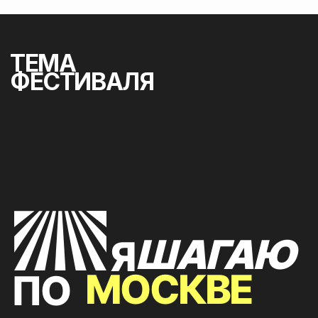
АРТЕМ
УКРОПОВ
ЮЛИЯ
сооснователь
ЗИНКЕВИЧ
визионерского
коммуникационное
архбюро Megabudka
агентство «Правила
общения»
АНДРЕЙ
БОГАТЫРЕВ
ТИМУР
режиссер, продюсер,
БАШКАЕВ
директор киностудии
основатель
«Хлеб»
архитектурного
бюро «АБТБ»