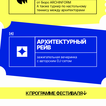
ХЭДЛАЙНЕРЫ
ТИМУР
АБДУЛЛАЕВ
ВСЕВОЛОД
архитектурное
КОРШУНОВ
бюро ARCHINFORM
кандидат
искусствоведения,
киновед