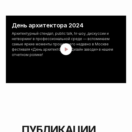
День архитектора 2024
Архитектурный стендап, public talk, hr-шоу, дискуссии и
нетворкинг в профессиональной среде — вспоминаем
самые яркие моменты прошедшего недавно в Москве
фестиваля «День архитектора на Дизайн заводе» в нашем
отчетном ролике!
ПУБЛИКАЦИИ