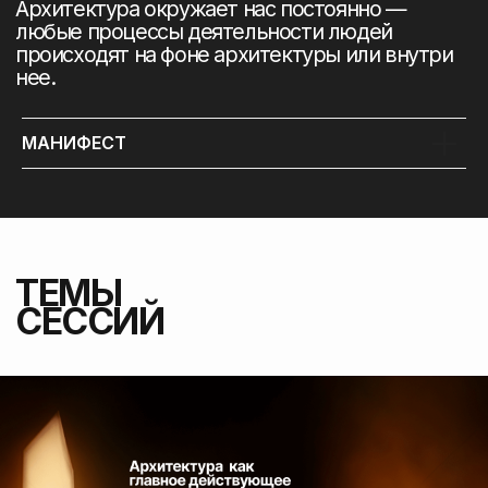
ЗОЯ
СЕРГЕЙ
ЗИНОВЬЕВА
ТЮТИН
кинорежиссёр,
актриса
сценарист,
и автор в
продюсер
кино
МАНИФЕСТ
ПЕТР
ДМИТРИЙ
КУДРЯВЦЕВ
МИХЕЕВ
основатель
основатель бренда
и
строительных
руководитель
материалов
CM
«АрхитектурНО»
International