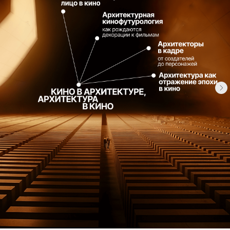
ЮЛИЯ
АНДРЕЙ
ЗУБАРИК
АСАДОВ
генеральный
директор бюро
руководитель
«Мастер`с План»
архитектурного
бюро ASADOV
ЮЛИЯ
ТАРАБАРИНА
НИКИТА
журналист,
ТОКАРЕВ
архитектурный
критик
архитектурная
школа МАРШ