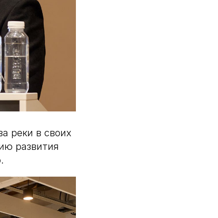
а реки в своих
цию развития
.