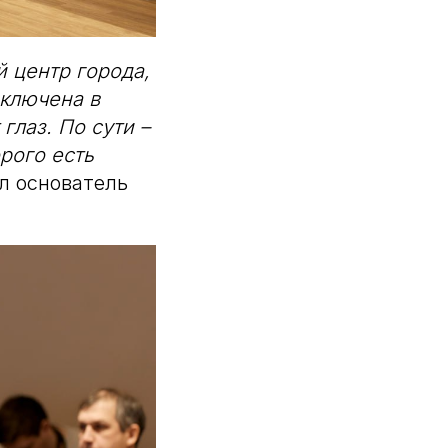
й центр города,
включена в
глаз. По сути –
орого есть
ал основатель