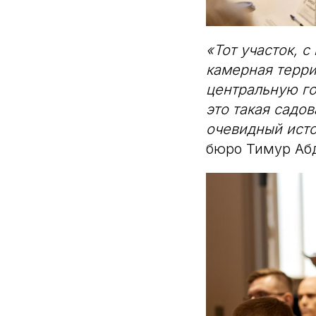
«Тот участок, с
камерная терри
центральную гор
это такая садо
очевидный исто
бюро Тимур Аб