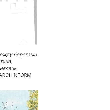
между берегами.
тина,
ривлечь
 ARCHINFORM