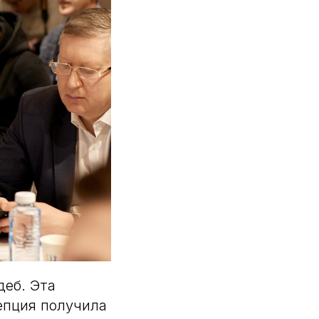
деб. Эта
епция получила