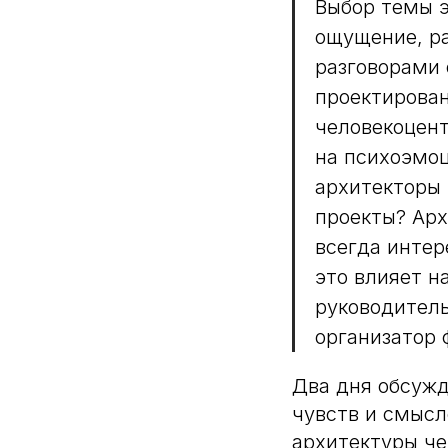
Выбор темы э
ощущение, р
разговорами 
проектирован
человекоцент
на психоэмоц
архитекторы 
проекты? Арх
всегда интер
это влияет н
руководитель
организатор 
Два дня обсужд
чувств и смыс
архитектуры че