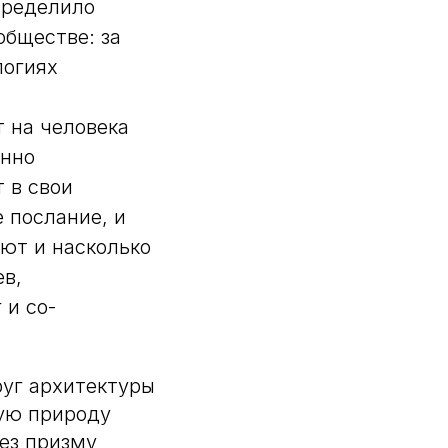
пределило
бществе: за
логиях
 на человека
анно
 в свои
 послание, и
ают и насколько
ев,
 и со-
руг архитектуры
ую природу
ез призму