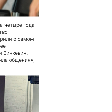
а четыре года
тво
орили о самом
нее
я Зинкевич,
ила общения»,