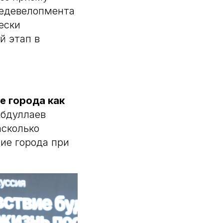
редевелопмента
ески
й этап в
 города как
бдуллаев
асколько
ие города при