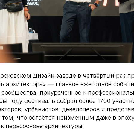
московском Дизайн заводе в четвёртый раз п
ь архитектора» — главное ежегодное событ
 сообщества, приуроченное к профессионал
том году фестиваль собрал более 1700 участн
кторов, урбанистов, девелоперов и предста
о том, что остаётся неизменным даже в эпох
ак первооснове архитектуры.