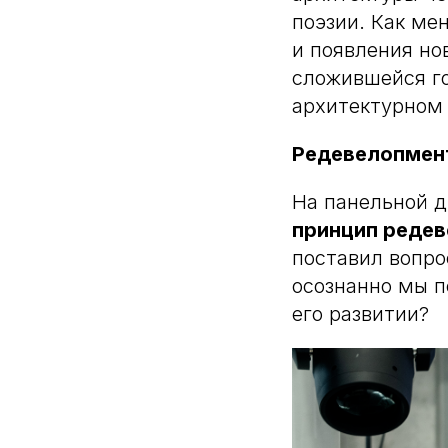
поэзии. Как ме
и появления но
сложившейся го
архитектурном
Редевелопмент
На панельной 
принцип редев
поставил вопро
осознанно мы 
его развитии?