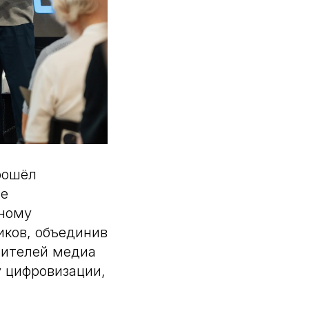
рошёл
ие
ьному
иков, объединив
вителей медиа
у цифровизации,