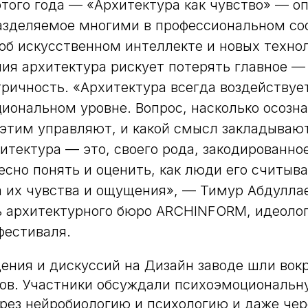
того года — «Архитектура как чувство» — о
азделяемое многими в профессиональном соо
об искусственном интеллекте и новых техно
ия архитектура рискует потерять главное —
ричность. «Архитектура всегда воздействует
иональном уровне. Вопрос, насколько осозн
этим управляют, и какой смысл закладывают
итектура — это, своего рода, закодированное
есно понять и оценить, как люди его считыв
а их чувства и ощущения», — Тимур Абдулла
 архитектурного бюро ARCHINFORM, идеолог
фестиваля.
ения и дискуссий на Дизайн заводе шли вок
лов. Участники обсуждали психоэмоциональн
рез нейробиологию и психологию и даже чер