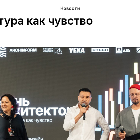
ль «День архитектора – 
Новости
тура как чувство