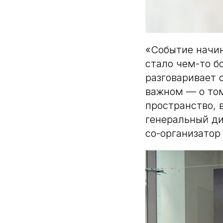
«Событие начин
стало чем-то б
разговаривает 
важном — о том
пространство, 
генеральный ди
со-организатор