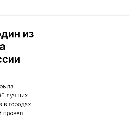
дин из
а
ссии
 была
30 лучших
в в городах
й провел