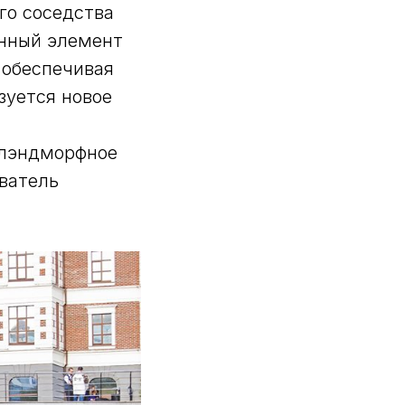
го соседства
енный элемент
 обеспечивая
зуется новое
 лэндморфное
ватель