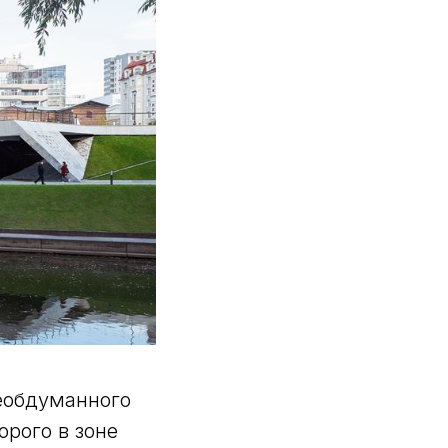
еобдуманного
орого в зоне