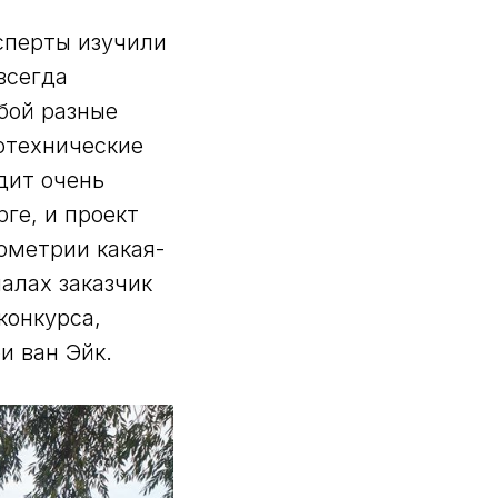
ксперты изучили
всегда
бой разные
отехнические
дит очень
рге, и проект
ометрии какая-
алах заказчик
конкурса,
 ван Эйк.