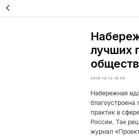
Набереж
лучших 
обществ
2018-12-12 18:00
Набережная вдо
благоустроена 
практик в сфер
России. Так ре
журнал «Проект