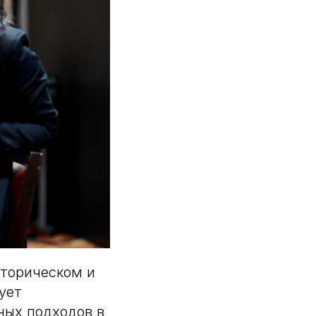
сторическом и
ует
ных подходов в