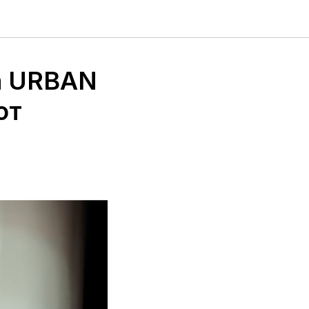
а URBAN
от