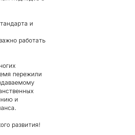
стандарта и
важно работать
ногих
ремя пережили
оздаваемому
ранственных
ению и
анса.
ого развития!