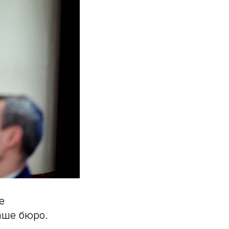
е
аше бюро.