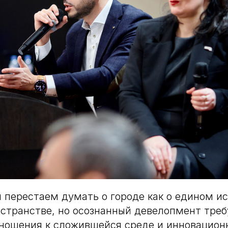
 перестаем думать о городе как о едином и
странстве, но осознанный девелопмент треб
ношения к сложившейся среде и инновацион