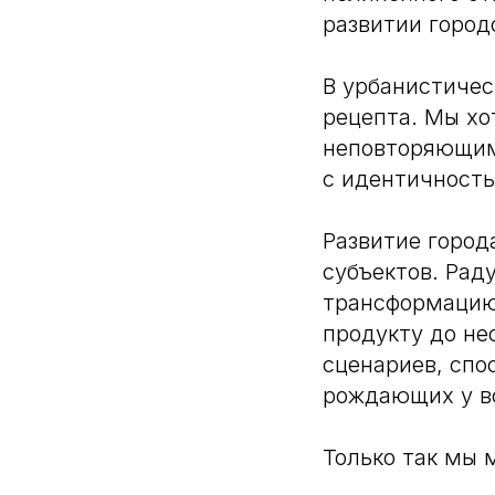
развитии город
В урбанистичес
рецепта. Мы хо
неповторяющими
с идентичность
Развитие город
субъектов. Рад
трансформацию
продукту до не
сценариев, спо
рождающих у в
Только так мы 