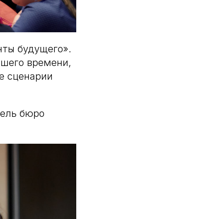
нты будущего».
йшего времени,
е сценарии
тель бюро