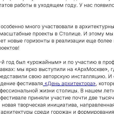
татов работы в уходящем году. У нас появилс
 особенно много участвовали в архитектурны
масштабные проекты в Столице. И этому мы
вает новые горизонты в реализации еще боле
оектов!
й год был «урожайным» и по участию в про
авках: мы ярко выступили на «АрхМоскве», г
едставили свою авторскую инсталляцию. И 
едение фестиваля
«День архитектора»
, кото
офессиональной жизни столицы. В нашем лет
фестивале приняли участие почти две тысяч
а новая творческая инициатива, направленна
архитектуры среди горожан и формирования