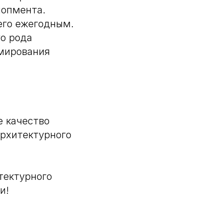
лопмента.
его ежегодным.
го рода
мирования
е качество
рхитектурного
тектурного
и!