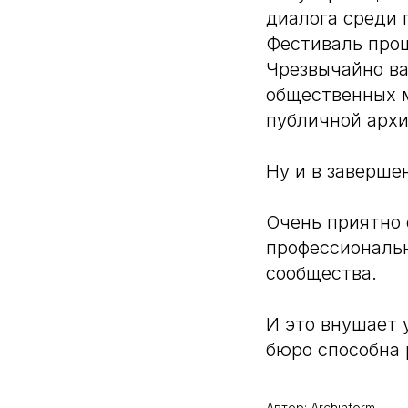
диалога среди 
Фестиваль прош
Чрезвычайно ва
общественных 
публичной архи
Ну и в заверше
Очень приятно 
профессиональ
сообщества.
И это внушает 
бюро способна 
Автор: Archinform