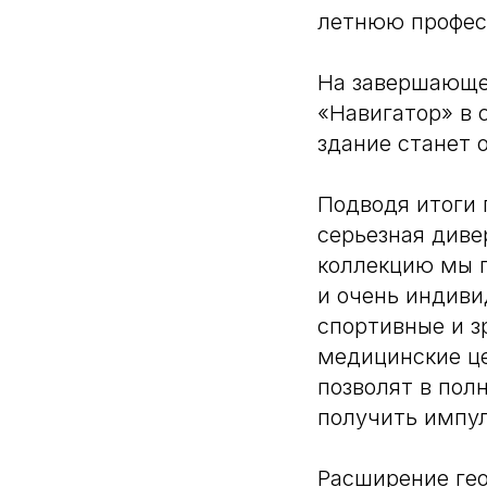
летнюю профес
На завершающе
«Навигатор» в 
здание станет 
Подводя итоги 
серьезная див
коллекцию мы 
и очень индив
спортивные и з
медицинские це
позволят в пол
получить импул
Расширение гео