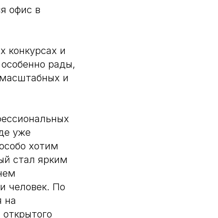
я офис в
х конкурсах и
 особенно рады,
е масштабных и
фессиональных
де уже
особо хотим
рый стал ярким
нем
и человек. По
я на
 открытого