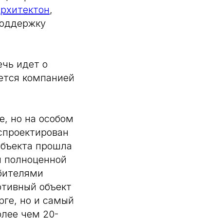
рхитектон
,
поддержку
ечь идет о
ется компанией
е, но на особом
 спроектирован
объекта прошла
л полноценной
бителями
ртивный объект
рге, но и самый
лее чем 20-