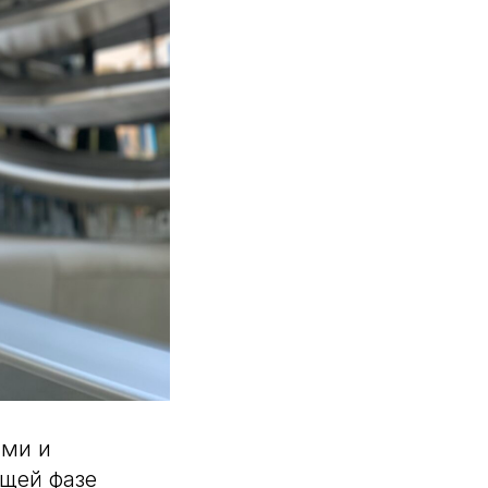
ыми и
щей фазе