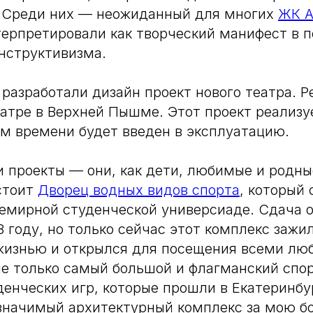
. Среди них — неожиданный для многих
ЖК А
ерпретировали как творческий манифест в 
нструктивизма.
 разработали дизайн проект нового театра. Р
атре в Верхней Пышме. Этот проект реализу
ом времени будет введен в эксплуатацию.
и проекты — они, как дети, любимые и родны
стоит
Дворец водных видов спорта
, который
семирной студенческой универсиаде. Сдача 
 году, но только сейчас этот комплекс зажи
жизнью и открылся для посещения всеми лю
не только самый большой и флагманский спо
енческих игр, которые прошли в Екатеринбу
начимый архитектурный комплекс за мою бо