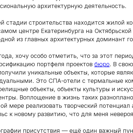
сиональную архитектурную деятельность.
й стадии строительства находится жилой к
самом центре Екатеринбурга на Октябрьской
одной из главных архитектурных доминант го
года, хочу особо отметить, что за этот пери
ерсификацию портфеля проектов
бюро
. В сво
получили уникальные объекты, которые явл
идуальными. Это СПА-отели с термальные ко
релищные объекты, объекты культуры и искус
нтры. Воплощение в жизнь таких разноплан
ной мере реализовать творческий потенциал 
ьс к новому развитию, что для меня неверо
графии присутствия — ещё один важный пун