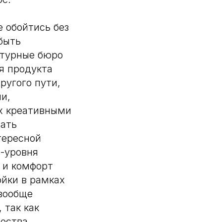
 обойтись без
быть
ктурные бюро
ля продукта
ругого пути,
и,
их креативными
дать
тересной
т-уровня
 и комфорт
ойки в рамках
 вообще
 так как
чества