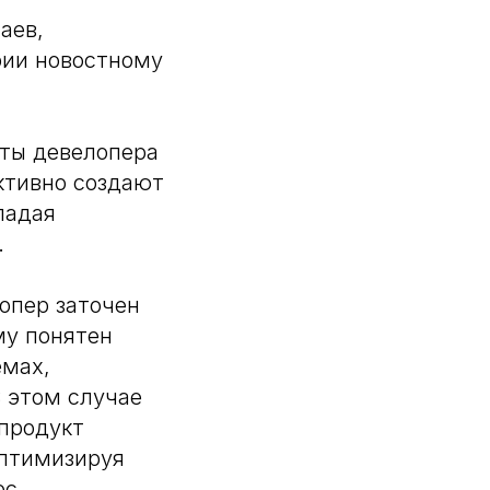
аев,
рии новостному
оты девелопера
ктивно создают
ладая
.
лопер заточен
му понятен
емах,
В этом случае
 продукт
оптимизируя
ос.