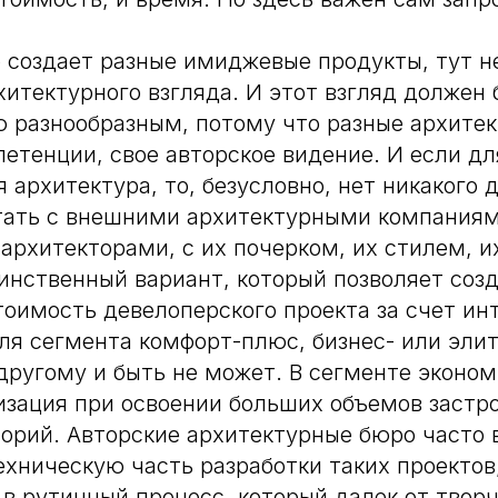
 создает разные имиджевые продукты, тут не
хитектурного взгляда. И этот взгляд должен 
 разнообразным, потому что разные архите
петенции, свое авторское видение. И если д
 архитектура, то, безусловно, нет никакого д
отать с внешними архитектурными компаниям
архитекторами, с их почерком, их стилем, 
инственный вариант, который позволяет соз
оимость девелоперского проекта за счет ин
ля сегмента комфорт-плюс, бизнес- или эли
другому и быть не может. В сегменте эконом
изация при освоении больших объемов застр
орий. Авторские архитектурные бюро часто
ехническую часть разработки таких проектов,
в рутинный процесс, который далек от твор