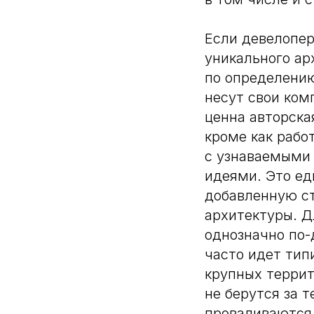
Если девелопер
уникального ар
по определению
несут свои ком
ценна авторская
кроме как раб
с узнаваемыми 
идеями. Это ед
добавленную ст
архитектуры. Д
однозначно по-
часто идет тип
крупных террит
не берутся за т
проваливаются 