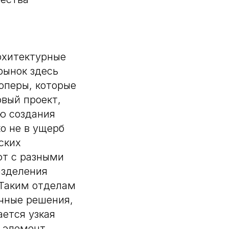
рхитектурные
рынок здесь
оперы, которые
вый проект,
ю создания
о не в ущерб
ских
ют с разными
азделения
 Таким отделам
ичные решения,
ается узкая
ь элемент