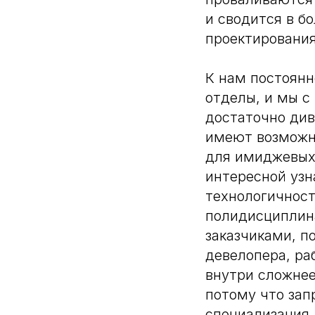
и сводится в б
проектирования
К нам постоян
отделы, и мы с
достаточно див
имеют возможно
для имиджевых 
интересной узн
технологичност
полидисциплин
заказчиками, п
девелопера, ра
внутри сложнее
потому что зап
специализация,