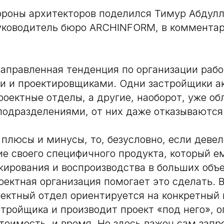
роны архитекторов поделился Тимур Абдулл
руководитель бюро ARCHINFORM, в коммента
аправленная тенденция по организации раб
и и проектировщиками. Одни застройщики а
роектные отделы, а другие, наоборот, уже об
одразделениями, от них даже отказываются
 плюсы и минусы, то, безусловно, если деве
е своего специфичного продукта, который е
жирования и воспроизводства в больших объ
оектная организация помогает это сделать. 
ектный отдел ориентируется на конкретный
стройщика и производит проект «под него», 
стоимость, и время. Но здесь важен сам запр