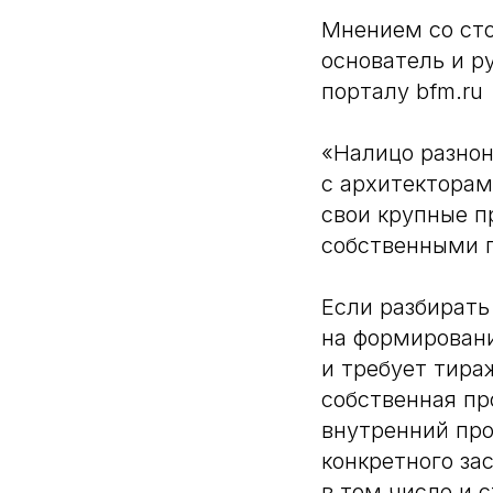
Мнением со сто
основатель и 
порталу bfm.ru
«Налицо разнон
с архитекторам
свои крупные п
собственными п
Если разбирать
на формировани
и требует тира
собственная пр
внутренний про
конкретного за
в том числе и 