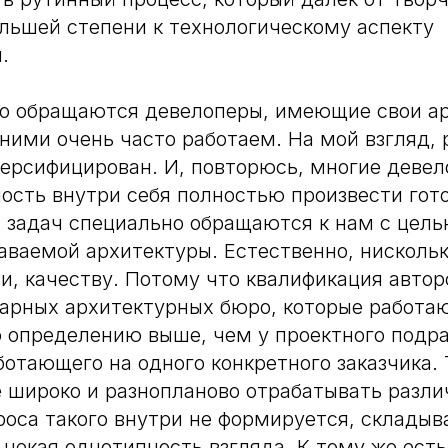
ольшей степени к технологическому аспекту
.
но обращаются девелоперы, имеющие свои а
 ними очень часто работаем. На мой взгляд, 
ерсифицирован. И, повторюсь, многие девел
сть внутри себя полностью произвести гото
задач специально обращаются к нам с цель
аваемой архитектуры. Естественно, нискольк
и, качеству. Потому что квалификация автор
арных архитектурных бюро, которые работа
о определению выше, чем у проектного подр
ботающего на одного конкретного заказчика.
 широко и разнопланово отрабатывать разл
роса такого внутри не формируется, складыв
 некая однотипность взгляда. К тому же ест