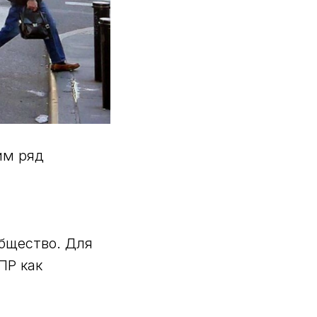
им ряд
бщество. Для
ПР как