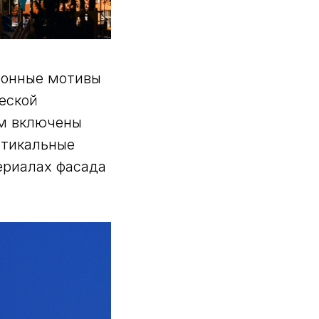
ионные мотивы
еской
ем включены
ртикальные
ериалах фасада