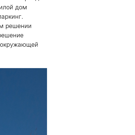
жилой дом
паркинг.
ом решении
 решение
м окружающей