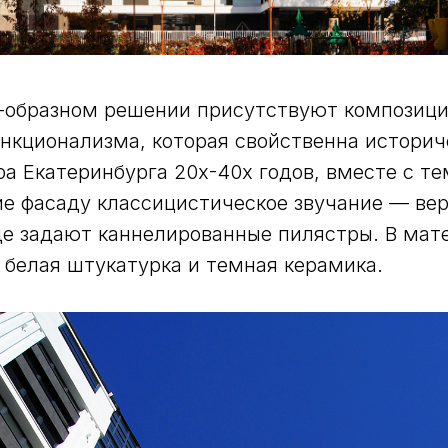
о-образном решении присутствуют композиц
нкционализма, которая свойственна историч
тра Екатеринбурга 20х-40х годов, вместе с т
е фасаду классицистическое звучание — ве
е задают каннелированные пилястры. В мат
белая штукатурка и темная керамика.