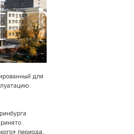
ированный для
плуатацию
ринбурга
принято
кого» периода.