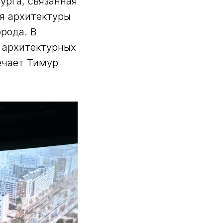
урга, связанная
я архитектуры
орода. В
 архитектурных
ечает Тимур