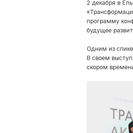
2 декабря в Ел
«Трансформация
программу кон
будущее развит
⠀
Одним из спике
В своем выступ
скором времени
⠀