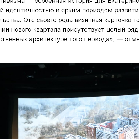
тивизма — особенная история для Екатеринб
ой идентичностью и ярким периодом развити
льства. Это своего рода визитная карточка г
ии нового квартала присутствует целый ряд
ственных архитектуре того периода», — отм