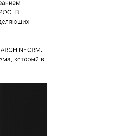
званием
РОС. В
еделяющих
Б ARCHINFORM.
зма, который в