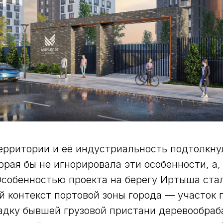
ерритории и её индустриальность подтолкну
орая бы не игнорировала эти особенности, а,
Особенностью проекта на берегу Иртыша ста
 контекст портовой зоны города — участок 
адку бывшей грузовой пристани деревообра