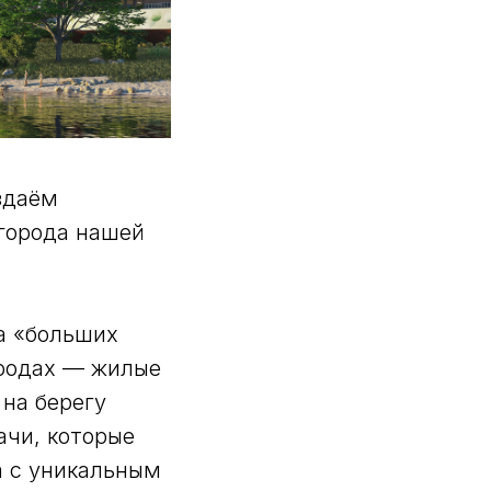
здаём
 города нашей
а «больших
ородах — жилые
 на берегу
ачи, которые
а с уникальным