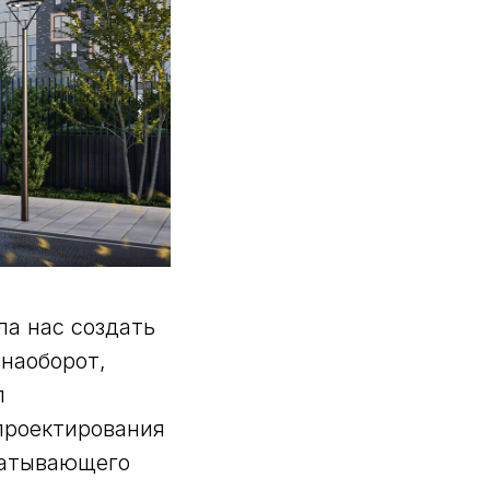
ла нас создать
 наоборот,
л
проектирования
батывающего