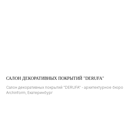
возможностей». Раздел «Реализация». Номинация
«Офисный Интерьер»
2011 I
Бронзовый диплом фестиваля «Евразийская
премия». Номинация «Дизайн»
САЛОН ДЕКОРАТИВНЫХ ПОКРЫТИЙ "DERUFA"
Салон декоративных покрытий "DERUFA" - архитектурное бюро
Archinform, Екатеринбург