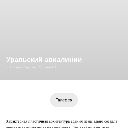
Уральский авиалинии
г. Екатеринбург, пер. Утренний 1г
Галерея
г. Екатеринбург, пер. Утренний
1г
ЗДАНИЕ ЛЕТНЫХ СЛУЖБ АВИАКОМПАНИИ
Характерная пластичная архитектура здания изначально создала
"УРАЛЬСКИЕ АВИАЛИНИИ"