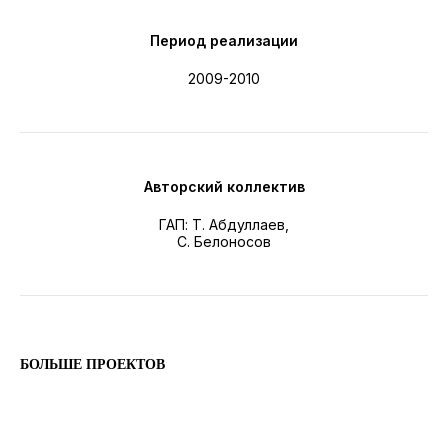
Период реализации
2009-2010
ПРОЕКТЫ
КАРЬЕРА
Авторский коллектив
НОВОСТИ
ГАП: Т. Абдуллаев,
О БЮРО
С. Белоносов
КОНТАКТЫ
2011 I
Золотой диплом фестиваля «Золотая
капитель». Раздел «Постройки». Номинация
Copyright © 2024 | All Rights Reserved
БОЛЬШЕ ПРОЕКТОВ
«Интерьеры общественные»
Политика конфиденциальности
2015 I
Золотой диплом фестиваля «Интерьер