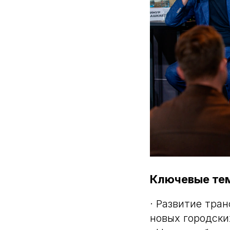
Ключевые те
· Развитие тра
новых городски