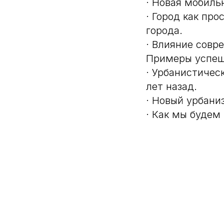
· Новая мобиль
· Город как пр
города.
· Влияние совр
Примеры успеш
· Урбанистичес
лет назад.
· Новый урбани
· Как мы будем 